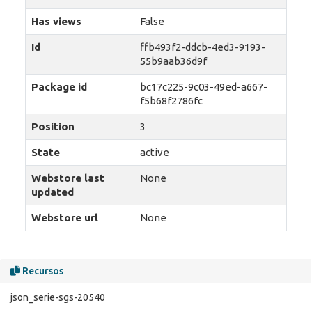
Has views
False
Id
ffb493f2-ddcb-4ed3-9193-
55b9aab36d9f
Package id
bc17c225-9c03-49ed-a667-
f5b68f2786fc
Position
3
State
active
Webstore last
None
updated
Webstore url
None
Recursos
json_serie-sgs-20540