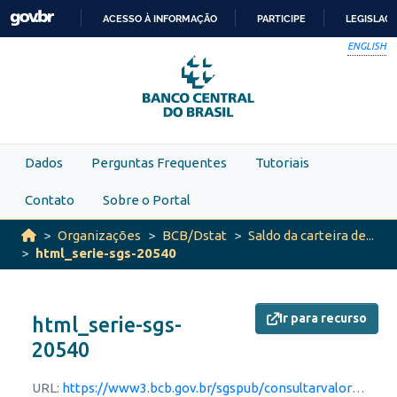
Skip to main content
ACESSO À INFORMAÇÃO
PARTICIPE
LEGISLAÇ
IR
ENGLISH
PARA
O
CONTEÚDO
Dados
Perguntas Frequentes
Tutoriais
Contato
Sobre o Portal
Organizações
BCB/Dstat
Saldo da carteira de...
html_serie-sgs-20540
Ir para recurso
html_serie-sgs-
20540
URL:
https://www3.bcb.gov.br/sgspub/consultarvalores/consultarValoresSeries.do?method=consultarGraficoPorId&hdOidSeriesSelecionadas=20540