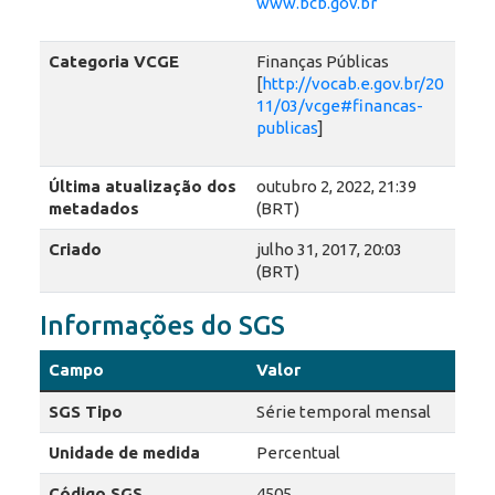
www.bcb.gov.br
Categoria VCGE
Finanças Públicas
[
http://vocab.e.gov.br/20
11/03/vcge#financas-
publicas
]
Última atualização dos
outubro 2, 2022, 21:39
metadados
(BRT)
Criado
julho 31, 2017, 20:03
(BRT)
Informações do SGS
Campo
Valor
SGS Tipo
Série temporal mensal
Unidade de medida
Percentual
Código SGS
4505