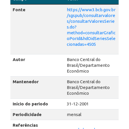
Fonte
https://www3.bcb.gov.br
/sgspub/consultarvalore
s/consultarValoresSerie
s.do?
method=consultarGrafic
oPorId&hdOidSeriesSele
cionadas=4505
Autor
Banco Central do
Brasil/Departamento
Econômico
Mantenedor
Banco Central do
Brasil/Departamento
Econômico
Início do periodo
31-12-2001
Periodicidade
mensal
Referências