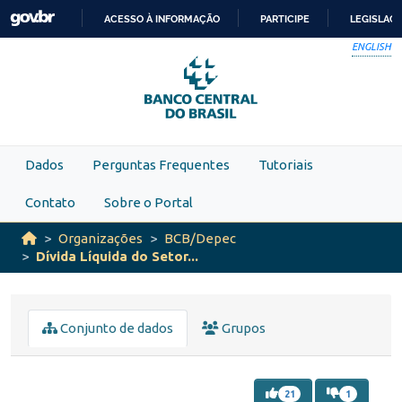
Skip to main content
ACESSO À INFORMAÇÃO
PARTICIPE
LEGISLAÇ
IR
ENGLISH
PARA
O
CONTEÚDO
Dados
Perguntas Frequentes
Tutoriais
Contato
Sobre o Portal
Organizações
BCB/Depec
Dívida Líquida do Setor...
Conjunto de dados
Grupos
21
1