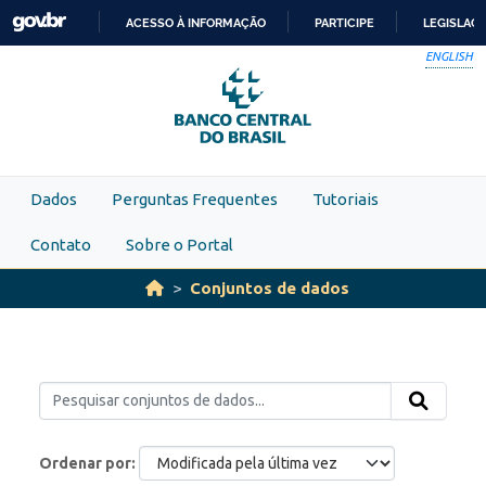
Skip to main content
ACESSO À INFORMAÇÃO
PARTICIPE
LEGISLAÇ
IR
ENGLISH
PARA
O
CONTEÚDO
Dados
Perguntas Frequentes
Tutoriais
Contato
Sobre o Portal
Conjuntos de dados
Ordenar por