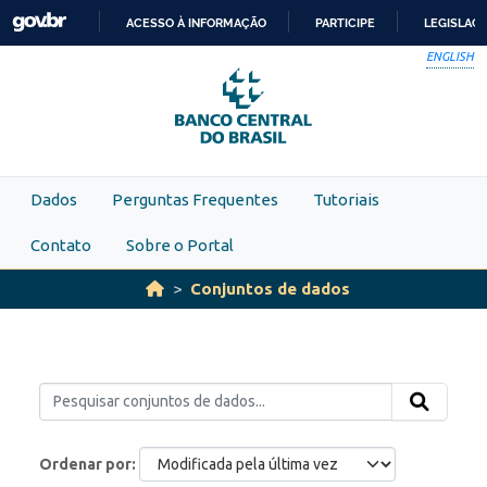
Skip to main content
ACESSO À INFORMAÇÃO
PARTICIPE
LEGISLAÇ
IR
ENGLISH
PARA
O
CONTEÚDO
Dados
Perguntas Frequentes
Tutoriais
Contato
Sobre o Portal
Conjuntos de dados
Ordenar por