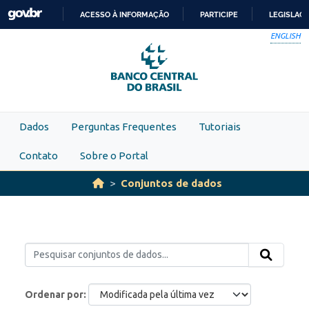
Skip to main content
ACESSO À INFORMAÇÃO
PARTICIPE
LEGISLAÇ
IR
ENGLISH
PARA
O
CONTEÚDO
Dados
Perguntas Frequentes
Tutoriais
Contato
Sobre o Portal
Conjuntos de dados
Ordenar por