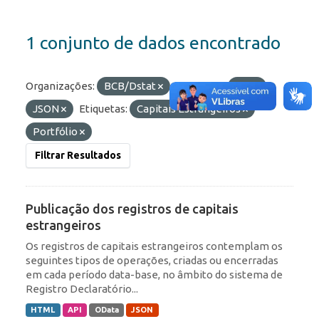
1 conjunto de dados encontrado
Organizações:
BCB/Dstat
Formatos:
API
JSON
Etiquetas:
Capitais Estrangeiros
Portfólio
Filtrar Resultados
Publicação dos registros de capitais
estrangeiros
Os registros de capitais estrangeiros contemplam os
seguintes tipos de operações, criadas ou encerradas
em cada período data-base, no âmbito do sistema de
Registro Declaratório...
HTML
API
OData
JSON