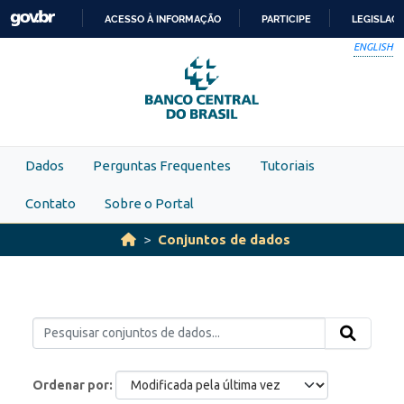
Skip to main content
ACESSO À INFORMAÇÃO
PARTICIPE
LEGISLAÇ
IR
ENGLISH
PARA
O
CONTEÚDO
Dados
Perguntas Frequentes
Tutoriais
Contato
Sobre o Portal
Conjuntos de dados
Ordenar por