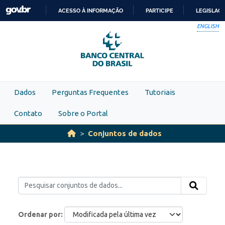
Skip to main content
ACESSO À INFORMAÇÃO
PARTICIPE
LEGISLAÇ
IR
ENGLISH
PARA
O
CONTEÚDO
Dados
Perguntas Frequentes
Tutoriais
Contato
Sobre o Portal
Conjuntos de dados
Ordenar por