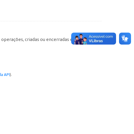
e operações, criadas ou encerradas em cada
a API
).