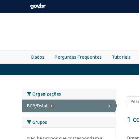
Skip to main content
Dados
Perguntas Frequentes
Tutoriais
Organizações
BCB/Dstat
x
1
1 c
Grupos
Organ
Não há Grupos que correspondam a