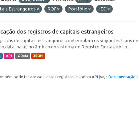
tais Estrangeiros
ROF
Portfólio
IED
icação dos registros de capitais estrangeiros
gistros de capitais estrangeiros contemplam os seguintes tipos d
do data-base, no âmbito do sistema de Registro Declaratório...
L
API
OData
JSON
ambém pode ter acesso a esses registros usando a
API
(veja
Documentação d