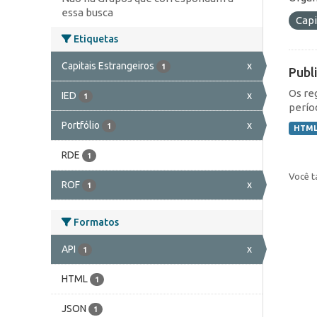
essa busca
Capi
Etiquetas
Capitais Estrangeiros
x
1
Publ
Os re
IED
x
1
perío
Portfólio
x
1
HTM
RDE
1
Você t
ROF
x
1
Formatos
API
x
1
HTML
1
JSON
1