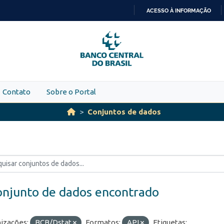
ACESSO À INFORMAÇÃO
IR
PARA
O
CONTEÚDO
Contato
Sobre o Portal
Conjuntos de dados
onjunto de dados encontrado
izações:
BCB/Dstat
Formatos:
API
Etiquetas: