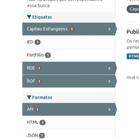
essa busca
Capi
Etiquetas
Capitais Estrangeiros
x
1
Publ
Os re
IED
1
perío
Portfólio
1
HTM
RDE
x
1
Você t
ROF
x
1
Formatos
API
x
1
HTML
1
JSON
1