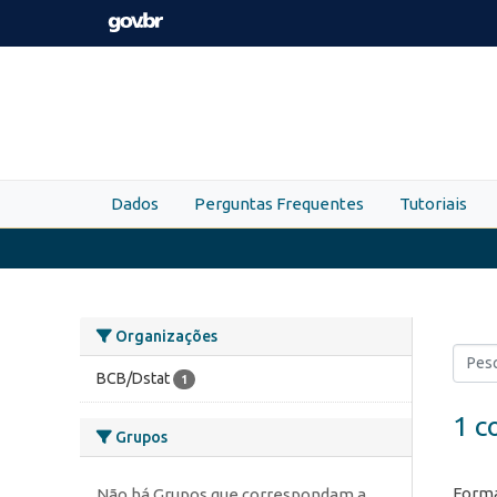
Skip to main content
Dados
Perguntas Frequentes
Tutoriais
Organizações
BCB/Dstat
1
1 c
Grupos
Forma
Não há Grupos que correspondam a