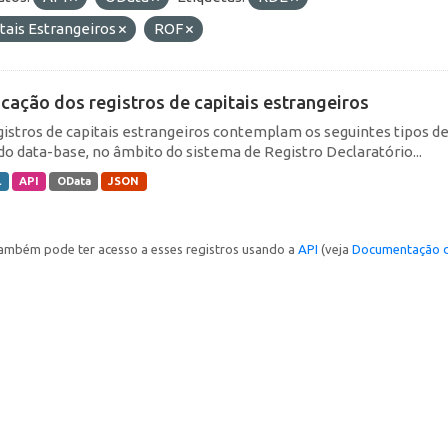
tais Estrangeiros
ROF
icação dos registros de capitais estrangeiros
gistros de capitais estrangeiros contemplam os seguintes tipos d
do data-base, no âmbito do sistema de Registro Declaratório...
L
API
OData
JSON
ambém pode ter acesso a esses registros usando a
API
(veja
Documentação d