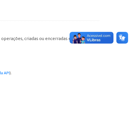
e operações, criadas ou encerradas em cada
a API
).