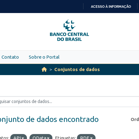
ACESSO À INFORMAÇÃO
IR
PARA
O
CONTEÚDO
Contato
Sobre o Portal
Conjuntos de dados
onjunto de dados encontrado
Ord
tos:
API
OData
Etiquetas:
RDE