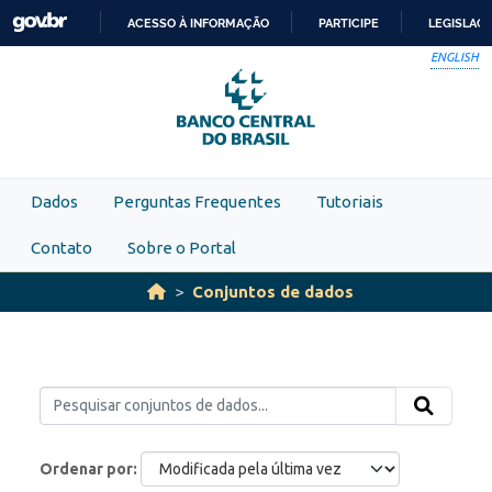
Skip to main content
ACESSO À INFORMAÇÃO
PARTICIPE
LEGISLAÇ
IR
ENGLISH
PARA
O
CONTEÚDO
Dados
Perguntas Frequentes
Tutoriais
Contato
Sobre o Portal
Conjuntos de dados
Ordenar por