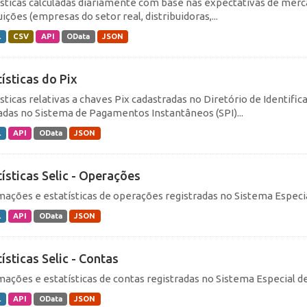
ísticas calculadas diariamente com base nas expectativas de merc
uições (empresas do setor real, distribuidoras,...
L
CSV
API
OData
JSON
tísticas do Pix
ísticas relativas a chaves Pix cadastradas no Diretório de Identifi
dadas no Sistema de Pagamentos Instantâneos (SPI)...
L
API
OData
JSON
tísticas Selic - Operações
mações e estatísticas de operações registradas no Sistema Especial
L
API
OData
JSON
ísticas Selic - Contas
mações e estatísticas de contas registradas no Sistema Especial de 
L
API
OData
JSON