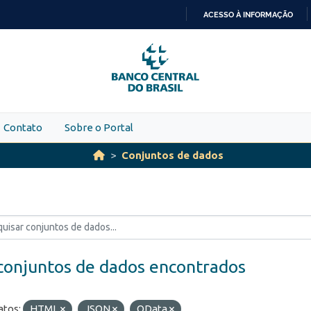
ACESSO À INFORMAÇÃO
IR
PARA
O
CONTEÚDO
Contato
Sobre o Portal
Conjuntos de dados
conjuntos de dados encontrados
tos:
HTML
JSON
OData