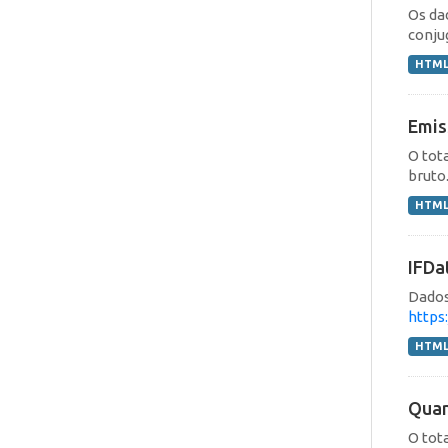
Os da
conju
HTM
Emis
O tot
bruto
HTM
IFDa
Dados
https
HTM
Quan
O tot