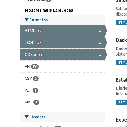
Saldo
Mostrar mais Etiquetas
dispo
Formatos
HTM
HTML
x
57
Dado
JSON
x
57
Dados
Siste
OData
x
57
HTM
API
56
CSV
2
Esta
Diari
PDF
2
Infel
XML
HTM
1
Licenças
Expe