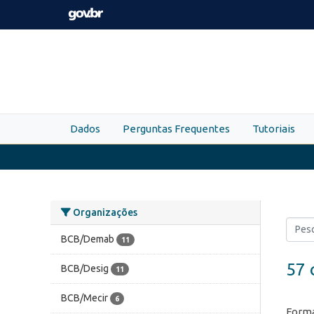
Skip to main content
Dados
Perguntas Frequentes
Tutoriais
Organizações
BCB/Demab
11
57 
BCB/Desig
11
BCB/Mecir
6
Forma