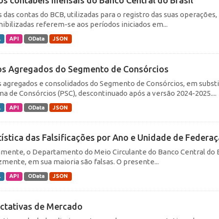
s das contas do BCB, utilizadas para o registro das suas operações
nibilizadas referem-se aos períodos iniciados em...
L
API
OData
JSON
s Agregados do Segmento de Consórcios
 agregados e consolidados do Segmento de Consórcios, em substi
ma de Consórcios (PSC), descontinuado após a versão 2024-2025....
L
API
OData
JSON
tística das Falsificações por Ano e Unidade de Federa
amente, o Departamento do Meio Circulante do Banco Central do Br
izmente, em sua maioria são falsas. O presente...
L
API
OData
JSON
ctativas de Mercado