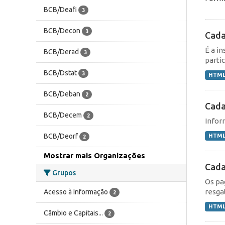
BCB/Deafi
3
BCB/Decon
3
Cada
É a i
BCB/Derad
3
partic
BCB/Dstat
3
HTM
BCB/Deban
2
Cada
BCB/Decem
2
Infor
BCB/Deorf
HTM
2
Mostrar mais Organizações
Cada
Grupos
Os pa
resga
Acesso à Informação
2
HTM
Câmbio e Capitais...
2