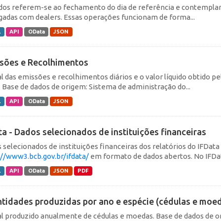
dos referem-se ao fechamento do dia de referência e contemplam
gadas com dealers. Essas operações funcionam de forma...
L
API
OData
JSON
sões e Recolhimentos
al das emissões e recolhimentos diários e o valor líquido obtido 
. Base de dados de origem: Sistema de administração do...
L
API
OData
JSON
ta - Dados selecionados de instituições financeiras
 selecionados de instituições financeiras dos relatórios do IFData
://www3.bcb.gov.br/ifdata/
em formato de dados abertos. No IFData
L
API
OData
JSON
PDF
tidades produzidas por ano e espécie (cédulas e moe
al produzido anualmente de cédulas e moedas. Base de dados de o