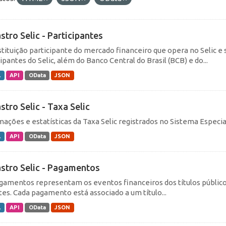
stro Selic - Participantes
nstituição participante do mercado financeiro que opera no Seli
ipantes do Selic, além do Banco Central do Brasil (BCB) e do...
L
API
OData
JSON
stro Selic - Taxa Selic
mações e estatísticas da Taxa Selic registrados no Sistema Especial
L
API
OData
JSON
stro Selic - Pagamentos
gamentos representam os eventos financeiros dos títulos público
tes. Cada pagamento está associado a um título...
L
API
OData
JSON