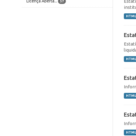
Licença Aberta...
Estat
57
instit
HTM
Esta
Estat
liqui
HTM
Esta
Infor
HTM
Estat
Infor
HTM