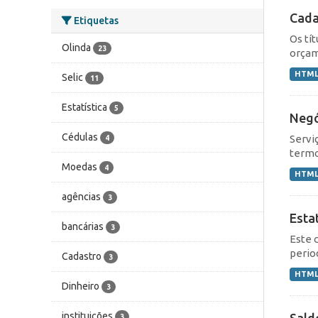
Cada
Etiquetas
Os tí
Olinda
23
orçame
HTM
Selic
11
Estatística
5
Negó
Cédulas
Servi
4
termo
Moedas
4
HTM
agências
3
Esta
bancárias
3
Este 
perio
Cadastro
3
HTM
Dinheiro
3
instituições
Sald
3