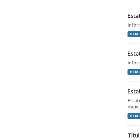
Estat
Infor
HTM
Estat
Infor
HTM
Esta
Estat
meio 
HTM
Títu