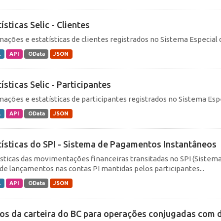
ísticas Selic - Clientes
mações e estatísticas de clientes registrados no Sistema Especial d
L
API
OData
JSON
ísticas Selic - Participantes
mações e estatísticas de participantes registrados no Sistema Espec
L
API
OData
JSON
tísticas do SPI - Sistema de Pagamentos Instantâneos
ísticas das movimentações financeiras transitadas no SPI (Siste
de lançamentos nas contas PI mantidas pelos participantes...
L
API
OData
JSON
los da carteira do BC para operações conjugadas com 