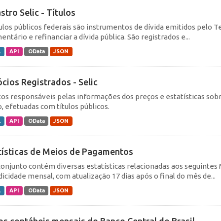
stro Selic - Títulos
tulos públicos federais são instrumentos de dívida emitidos pelo Te
ntário e refinanciar a dívida pública. São registrados e...
L
API
OData
JSON
cios Registrados - Selic
ços responsáveis pelas informações dos preços e estatísticas sobr
, efetuadas com títulos públicos.
L
API
OData
JSON
tísticas de Meios de Pagamentos
conjunto contém diversas estatísticas relacionadas aos seguin
dicidade mensal, com atualização 17 dias após o final do mês de...
L
API
OData
JSON
os contábeis mensais do Banco Central do Brasil