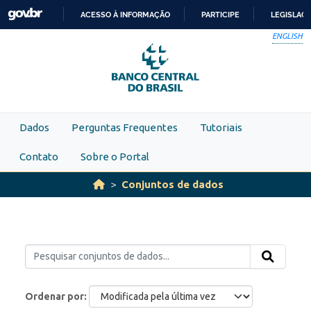
Skip to main content
ACESSO À INFORMAÇÃO
PARTICIPE
LEGISLAÇ
IR
ENGLISH
PARA
O
CONTEÚDO
Dados
Perguntas Frequentes
Tutoriais
Contato
Sobre o Portal
Conjuntos de dados
Ordenar por