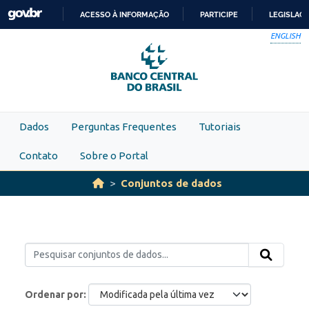
Skip to main content
ACESSO À INFORMAÇÃO
PARTICIPE
LEGISLAÇ
IR
ENGLISH
PARA
O
CONTEÚDO
Dados
Perguntas Frequentes
Tutoriais
Contato
Sobre o Portal
Conjuntos de dados
Ordenar por