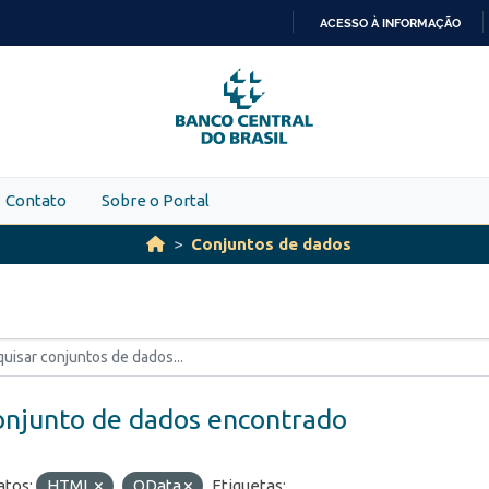
ACESSO À INFORMAÇÃO
IR
PARA
O
CONTEÚDO
Contato
Sobre o Portal
Conjuntos de dados
onjunto de dados encontrado
tos:
HTML
OData
Etiquetas: