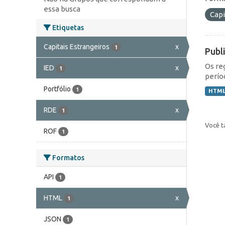
essa busca
Capi
Etiquetas
Capitais Estrangeiros
x
1
Publ
Os re
IED
x
1
perío
Portfólio
1
HTM
RDE
x
1
Você t
ROF
1
Formatos
API
1
HTML
x
1
JSON
1