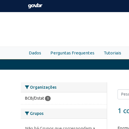
Skip to main content
Dados
Perguntas Frequentes
Tutoriais
Organizações
BCB/Dstat
1
1 c
Grupos
Forma
Não há Grupos que correspondam a