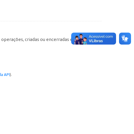
e operações, criadas ou encerradas em cada
a API
).