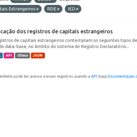
tais Estrangeiros
RDE
IED
icação dos registros de capitais estrangeiros
gistros de capitais estrangeiros contemplam os seguintes tipos d
do data-base, no âmbito do sistema de Registro Declaratório...
L
API
OData
JSON
ambém pode ter acesso a esses registros usando a
API
(veja
Documentação d