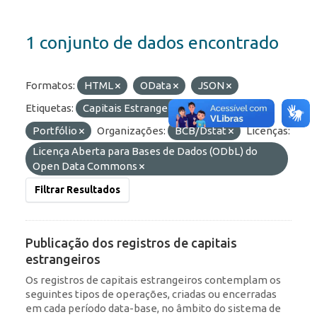
1 conjunto de dados encontrado
Formatos:
HTML
OData
JSON
Etiquetas:
Capitais Estrangeiros
RDE
Portfólio
Organizações:
BCB/Dstat
Licenças:
Licença Aberta para Bases de Dados (ODbL) do
Open Data Commons
Filtrar Resultados
Publicação dos registros de capitais
estrangeiros
Os registros de capitais estrangeiros contemplam os
seguintes tipos de operações, criadas ou encerradas
em cada período data-base, no âmbito do sistema de