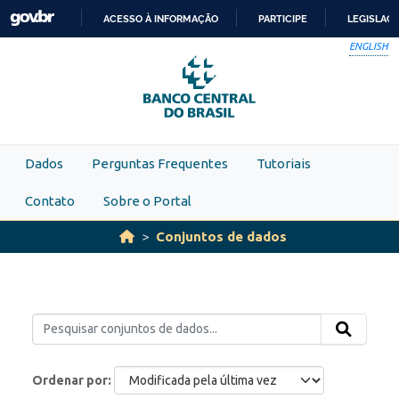
Skip to main content
ACESSO À INFORMAÇÃO
PARTICIPE
LEGISLAÇ
IR
ENGLISH
PARA
O
CONTEÚDO
Dados
Perguntas Frequentes
Tutoriais
Contato
Sobre o Portal
Conjuntos de dados
Ordenar por