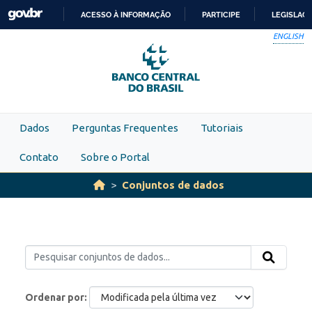
Skip to main content
ACESSO À INFORMAÇÃO
PARTICIPE
LEGISLAÇ
IR
ENGLISH
PARA
O
CONTEÚDO
Dados
Perguntas Frequentes
Tutoriais
Contato
Sobre o Portal
Conjuntos de dados
Ordenar por