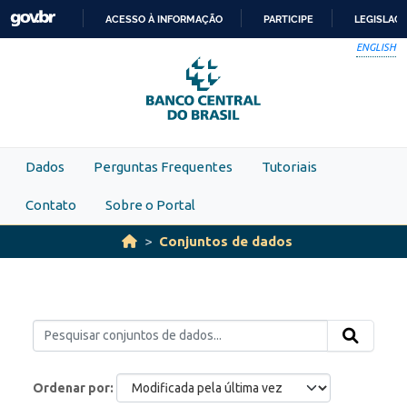
Skip to main content
ACESSO À INFORMAÇÃO
PARTICIPE
LEGISLAÇ
IR
ENGLISH
PARA
O
CONTEÚDO
Dados
Perguntas Frequentes
Tutoriais
Contato
Sobre o Portal
Conjuntos de dados
Ordenar por