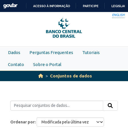
Skip to main content
ACESSO À INFORMAÇÃO
PARTICIPE
LEGISLAÇ
IR
ENGLISH
PARA
O
CONTEÚDO
Dados
Perguntas Frequentes
Tutoriais
Contato
Sobre o Portal
Conjuntos de dados
Ordenar por