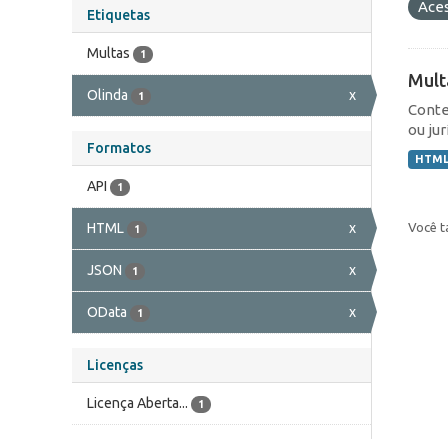
Ace
Etiquetas
Multas
1
Mult
Olinda
x
1
Conte
ou jur
Formatos
HTM
API
1
Você t
HTML
x
1
JSON
x
1
OData
x
1
Licenças
Licença Aberta...
1