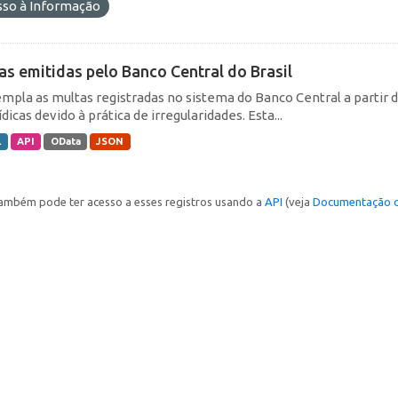
sso à Informação
as emitidas pelo Banco Central do Brasil
mpla as multas registradas no sistema do Banco Central a partir de
ídicas devido à prática de irregularidades. Esta...
L
API
OData
JSON
ambém pode ter acesso a esses registros usando a
API
(veja
Documentação d