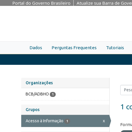
Skip to main content
Portal do Governo Brasileiro
Atualize sua Barra de Gov
Dados
Perguntas Frequentes
Tutoriais
Organizações
BCB/ADBHO
1
1 c
Grupos
Acesso à Informação
x
1
Forma