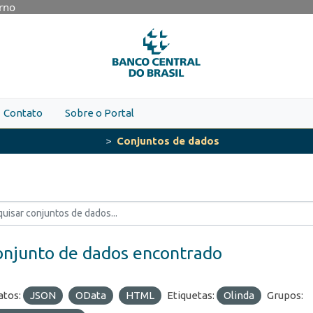
erno
Contato
Sobre o Portal
Conjuntos de dados
onjunto de dados encontrado
tos:
JSON
OData
HTML
Etiquetas:
Olinda
Grupos: