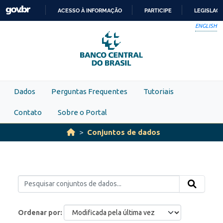
Skip to main content
ACESSO À INFORMAÇÃO
PARTICIPE
LEGISLAÇ
IR
ENGLISH
PARA
O
CONTEÚDO
Dados
Perguntas Frequentes
Tutoriais
Contato
Sobre o Portal
Conjuntos de dados
Ordenar por