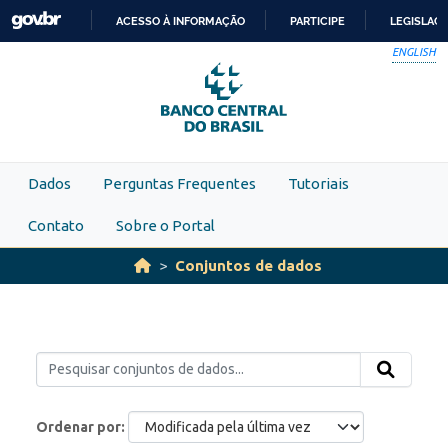
Skip to main content
ACESSO À INFORMAÇÃO
PARTICIPE
LEGISLAÇ
IR
ENGLISH
PARA
O
CONTEÚDO
Dados
Perguntas Frequentes
Tutoriais
Contato
Sobre o Portal
Conjuntos de dados
Ordenar por