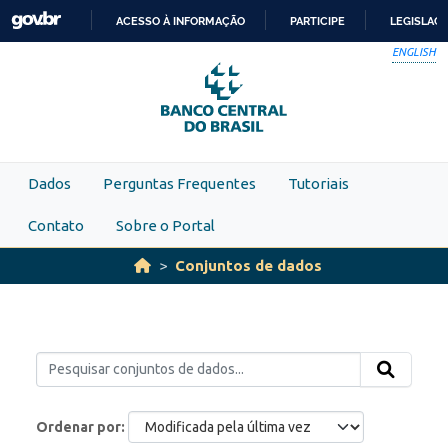
Skip to main content
ACESSO À INFORMAÇÃO
PARTICIPE
LEGISLAÇ
IR
ENGLISH
PARA
O
CONTEÚDO
Dados
Perguntas Frequentes
Tutoriais
Contato
Sobre o Portal
Conjuntos de dados
Ordenar por