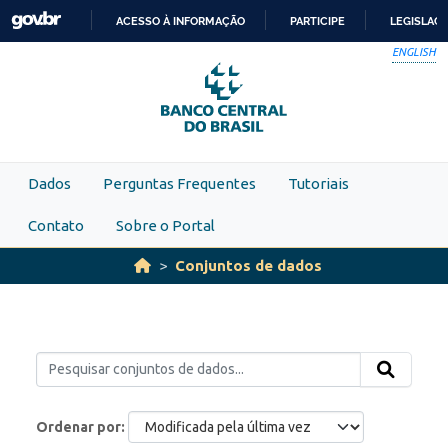
Skip to main content
ACESSO À INFORMAÇÃO
PARTICIPE
LEGISLAÇ
IR
ENGLISH
PARA
O
CONTEÚDO
Dados
Perguntas Frequentes
Tutoriais
Contato
Sobre o Portal
Conjuntos de dados
Ordenar por