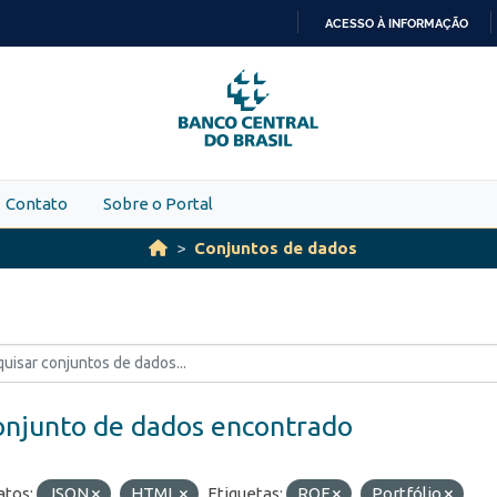
ACESSO À INFORMAÇÃO
IR
PARA
O
CONTEÚDO
Contato
Sobre o Portal
Conjuntos de dados
onjunto de dados encontrado
tos:
JSON
HTML
Etiquetas:
ROF
Portfólio