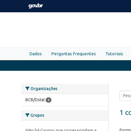
Skip to main content
Dados
Perguntas Frequentes
Tutoriais
Organizações
BCB/Dstat
1
1 c
Grupos
Forma
Não há Grupos que correspondam a