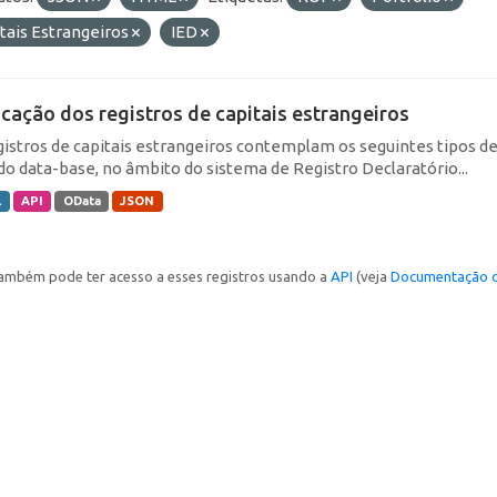
tais Estrangeiros
IED
icação dos registros de capitais estrangeiros
gistros de capitais estrangeiros contemplam os seguintes tipos d
do data-base, no âmbito do sistema de Registro Declaratório...
L
API
OData
JSON
ambém pode ter acesso a esses registros usando a
API
(veja
Documentação d