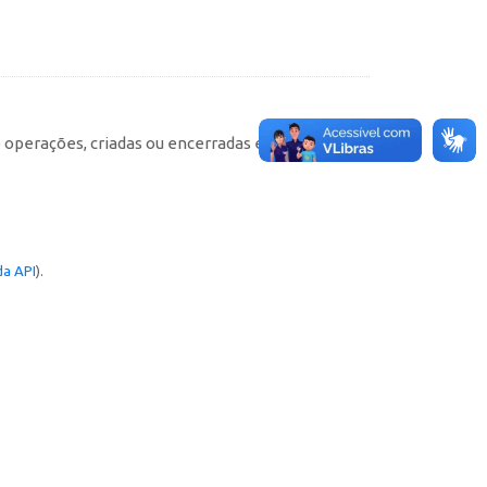
e operações, criadas ou encerradas em cada
a API
).