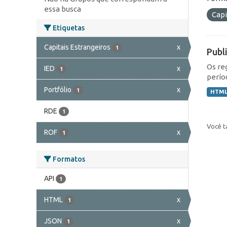
essa busca
Capi
Etiquetas
Capitais Estrangeiros
x
1
Publ
Os re
IED
x
1
perío
Portfólio
x
1
HTM
RDE
1
Você t
ROF
x
1
Formatos
API
1
HTML
x
1
JSON
x
1