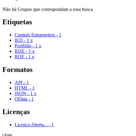
Não há Grupos que correspondam a essa busca
Etiquetas
Capitais Estrangeiros
-
1
IED
-
1
x
Portfólio
-
1
x
RDE
-
1
x
ROF
-
1
x
Formatos
API
-
1
HTML
-
1
JSON
-
1
x
OData
-
1
Licenças
Licença Aberta...
-
1
close