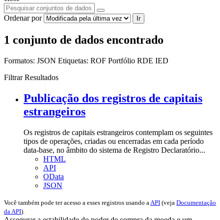
Ordenar por
Ir
1 conjunto de dados encontrado
Formatos:
JSON
Etiquetas:
ROF
Portfólio
RDE
IED
Filtrar Resultados
Publicação dos registros de capitais
estrangeiros
Os registros de capitais estrangeiros contemplam os seguintes
tipos de operações, criadas ou encerradas em cada período
data-base, no âmbito do sistema de Registro Declaratório...
HTML
API
OData
JSON
Você também pode ter acesso a esses registros usando a
API
(veja
Documentação
da API
).
Assegurar a estabilidade do poder de compra da moeda e um