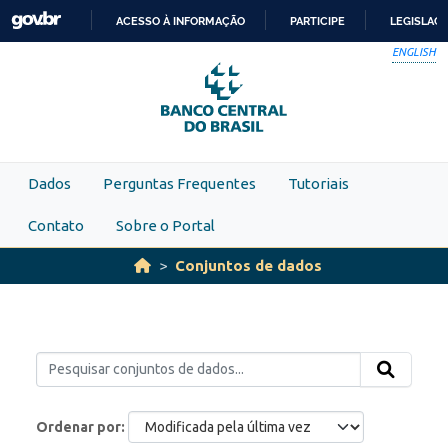
Skip to main content
ACESSO À INFORMAÇÃO
PARTICIPE
LEGISLAÇ
IR
ENGLISH
PARA
O
CONTEÚDO
Dados
Perguntas Frequentes
Tutoriais
Contato
Sobre o Portal
Conjuntos de dados
Ordenar por