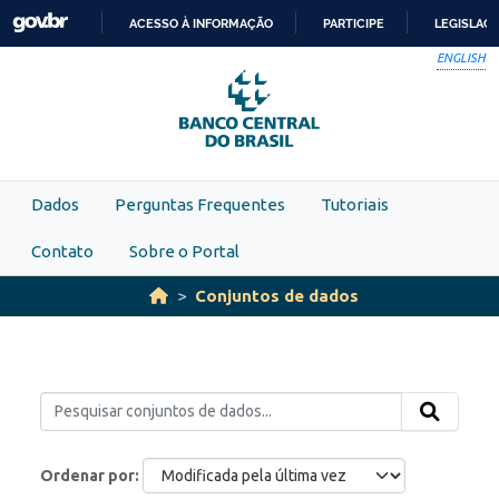
Skip to main content
ACESSO À INFORMAÇÃO
PARTICIPE
LEGISLAÇ
IR
ENGLISH
PARA
O
CONTEÚDO
Dados
Perguntas Frequentes
Tutoriais
Contato
Sobre o Portal
Conjuntos de dados
Ordenar por