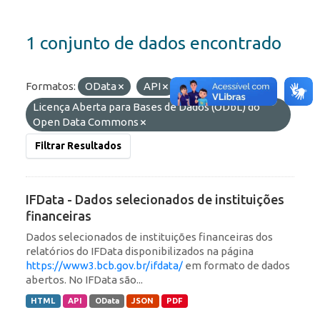
1 conjunto de dados encontrado
Formatos:
OData
API
PDF
Licenças:
Licença Aberta para Bases de Dados (ODbL) do
Open Data Commons
Filtrar Resultados
IFData - Dados selecionados de instituições
financeiras
Dados selecionados de instituições financeiras dos
relatórios do IFData disponibilizados na página
https://www3.bcb.gov.br/ifdata/
em formato de dados
abertos. No IFData são...
HTML
API
OData
JSON
PDF