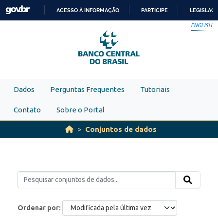
Skip to main content
ACESSO À INFORMAÇÃO
PARTICIPE
LEGISLAÇ
IR
ENGLISH
PARA
O
CONTEÚDO
Dados
Perguntas Frequentes
Tutoriais
Contato
Sobre o Portal
Conjuntos de dados
Ordenar por