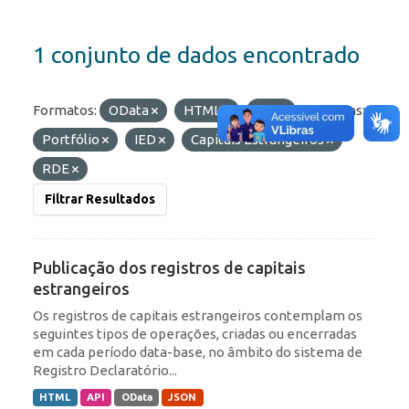
1 conjunto de dados encontrado
Formatos:
OData
HTML
API
Etiquetas:
Portfólio
IED
Capitais Estrangeiros
RDE
Filtrar Resultados
Publicação dos registros de capitais
estrangeiros
Os registros de capitais estrangeiros contemplam os
seguintes tipos de operações, criadas ou encerradas
em cada período data-base, no âmbito do sistema de
Registro Declaratório...
HTML
API
OData
JSON