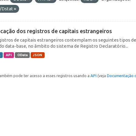
/Dstat
icação dos registros de capitais estrangeiros
gistros de capitais estrangeiros contemplam os seguintes tipos d
do data-base, no âmbito do sistema de Registro Declaratório...
L
API
OData
JSON
ambém pode ter acesso a esses registros usando a
API
(veja
Documentação d