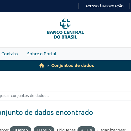
ACESSO À INFORMAÇÃO
IR
PARA
O
CONTEÚDO
Contato
Sobre o Portal
Conjuntos de dados
onjunto de dados encontrado
tos:
OData
HTML
Etiquetas:
RDE
Organizações: