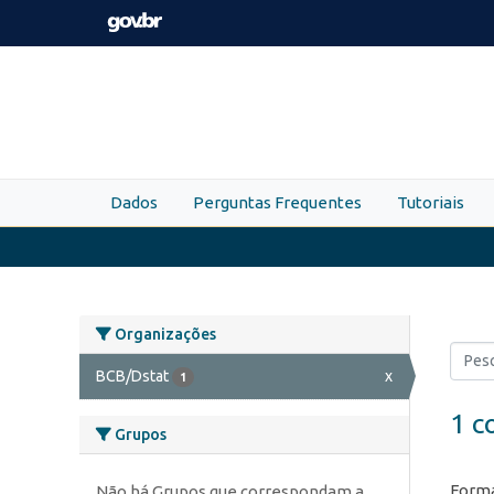
Skip to main content
Dados
Perguntas Frequentes
Tutoriais
Organizações
BCB/Dstat
x
1
1 c
Grupos
Forma
Não há Grupos que correspondam a