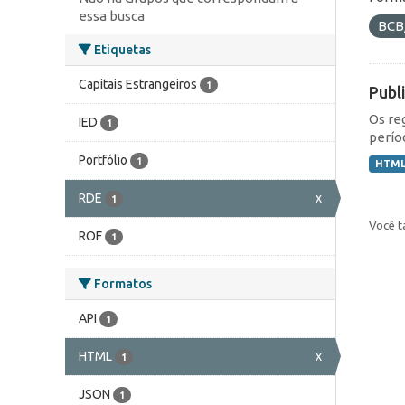
essa busca
BCB
Etiquetas
Capitais Estrangeiros
1
Publ
Os re
IED
1
perío
Portfólio
1
HTM
RDE
x
1
Você t
ROF
1
Formatos
API
1
HTML
x
1
JSON
1