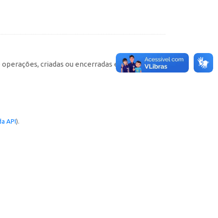
e operações, criadas ou encerradas em cada
a API
).