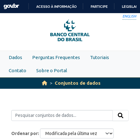
Skip to main content
ACESSO À INFORMAÇÃO
PARTICIPE
LEGISLAÇ
IR
ENGLISH
PARA
O
CONTEÚDO
Dados
Perguntas Frequentes
Tutoriais
Contato
Sobre o Portal
Conjuntos de dados
Ordenar por