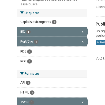
essa busca
Licen
Etiquetas
Capitais Estrangeiros
1
Publ
Os re
IED
x
1
perío
Portfólio
x
1
HTM
RDE
1
Você t
ROF
1
Formatos
API
1
HTML
1
JSON
x
1