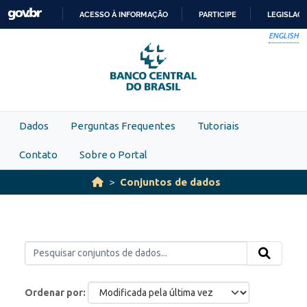
Skip to main content
ACESSO À INFORMAÇÃO
PARTICIPE
LEGISLAÇ
IR
ENGLISH
PARA
O
CONTEÚDO
Dados
Perguntas Frequentes
Tutoriais
Contato
Sobre o Portal
Conjuntos de dados
Ordenar por