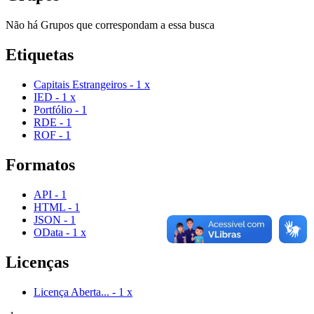
Não há Grupos que correspondam a essa busca
Etiquetas
Capitais Estrangeiros
-
1
x
IED
-
1
x
Portfólio
-
1
RDE
-
1
ROF
-
1
Formatos
API
-
1
HTML
-
1
JSON
-
1
OData
-
1
x
Licenças
Licença Aberta...
-
1
x