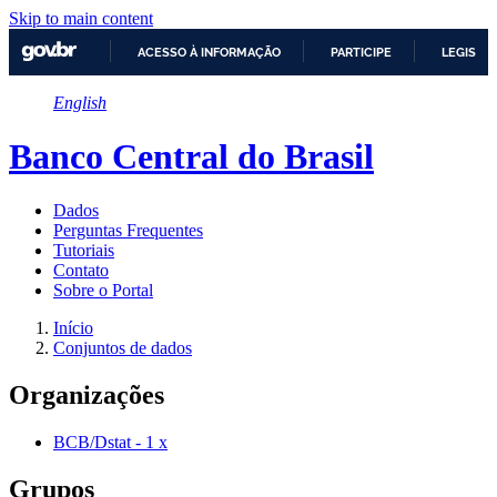
Skip to main content
ACESSO À INFORMAÇÃO
PARTICIPE
LEGISLA
IR
English
PARA
O
CONTEÚDO
Banco Central do Brasil
Dados
Perguntas Frequentes
Tutoriais
Contato
Sobre o Portal
Início
Conjuntos de dados
Organizações
BCB/Dstat
-
1
x
Grupos