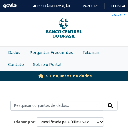
Skip to main content
ACESSO À INFORMAÇÃO
PARTICIPE
LEGISLAÇ
IR
ENGLISH
PARA
O
CONTEÚDO
Dados
Perguntas Frequentes
Tutoriais
Contato
Sobre o Portal
Conjuntos de dados
Ordenar por