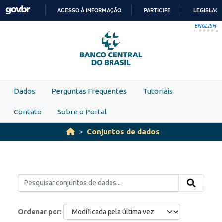
Skip to main content
ACESSO À INFORMAÇÃO
PARTICIPE
LEGISLAÇ
IR
ENGLISH
PARA
O
CONTEÚDO
Dados
Perguntas Frequentes
Tutoriais
Contato
Sobre o Portal
Conjuntos de dados
Ordenar por