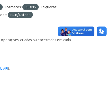
Formatos:
JSON
Etiquetas:
ões:
BCB/Dstat
e operações, criadas ou encerradas em cada
a API
).