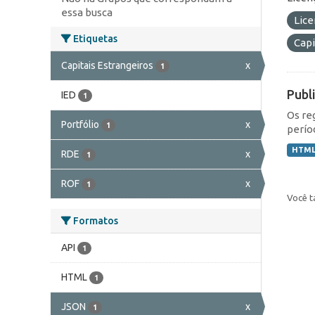
essa busca
Lic
Etiquetas
Capi
Capitais Estrangeiros
x
1
Publ
IED
1
Os re
Portfólio
x
1
perío
HTM
RDE
x
1
ROF
x
1
Você t
Formatos
API
1
HTML
1
JSON
x
1