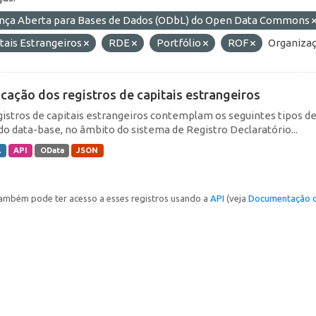
ença Aberta para Bases de Dados (ODbL) do Open Data Commons
tais Estrangeiros
RDE
Portfólio
ROF
Organizaç
icação dos registros de capitais estrangeiros
gistros de capitais estrangeiros contemplam os seguintes tipos d
do data-base, no âmbito do sistema de Registro Declaratório...
L
API
OData
JSON
ambém pode ter acesso a esses registros usando a
API
(veja
Documentação d