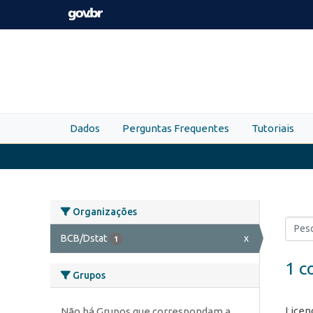
Skip to main content
Dados
Perguntas Frequentes
Tutoriais
Organizações
BCB/Dstat
x
1
1 c
Grupos
Licen
Não há Grupos que correspondam a