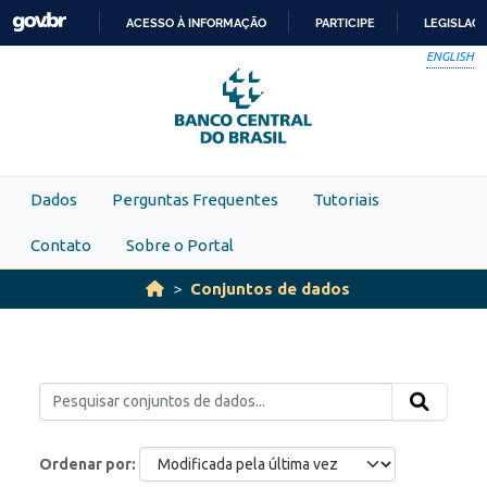
Skip to main content
ACESSO À INFORMAÇÃO
PARTICIPE
LEGISLAÇ
IR
ENGLISH
PARA
O
CONTEÚDO
Dados
Perguntas Frequentes
Tutoriais
Contato
Sobre o Portal
Conjuntos de dados
Ordenar por