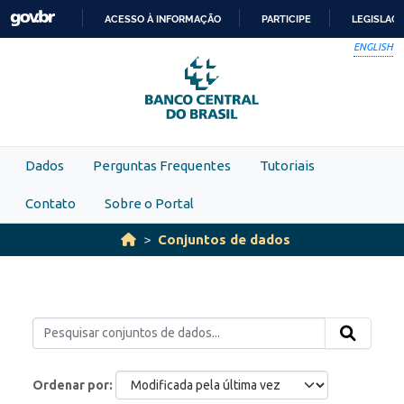
Skip to main content
ACESSO À INFORMAÇÃO
PARTICIPE
LEGISLAÇ
IR
ENGLISH
PARA
O
CONTEÚDO
Dados
Perguntas Frequentes
Tutoriais
Contato
Sobre o Portal
Conjuntos de dados
Ordenar por