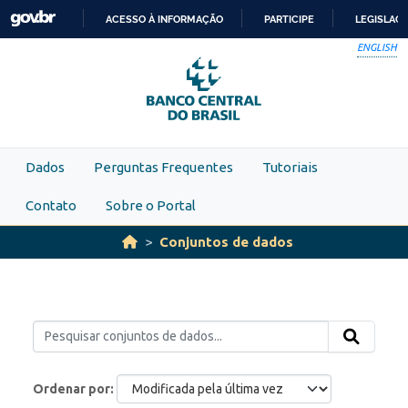
Skip to main content
ACESSO À INFORMAÇÃO
PARTICIPE
LEGISLAÇ
IR
ENGLISH
PARA
O
CONTEÚDO
Dados
Perguntas Frequentes
Tutoriais
Contato
Sobre o Portal
Conjuntos de dados
Ordenar por