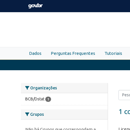
Skip to main content
Dados
Perguntas Frequentes
Tutoriais
Organizações
BCB/Dstat
1
1 c
Grupos
Licen
Não há Grupos que correspondam a