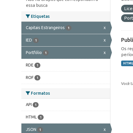
essa busca
Lic
Etiquetas
Port
Capitais Estrangeiros
x
1
Publ
IED
x
1
Os re
Portfólio
x
1
perío
HTM
RDE
1
ROF
1
Você t
Formatos
API
1
HTML
1
JSON
x
1