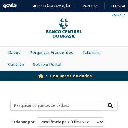
Skip to main content
ACESSO À INFORMAÇÃO
PARTICIPE
LEGISLAÇ
IR
ENGLISH
PARA
O
CONTEÚDO
Dados
Perguntas Frequentes
Tutoriais
Contato
Sobre o Portal
Conjuntos de dados
Ordenar por