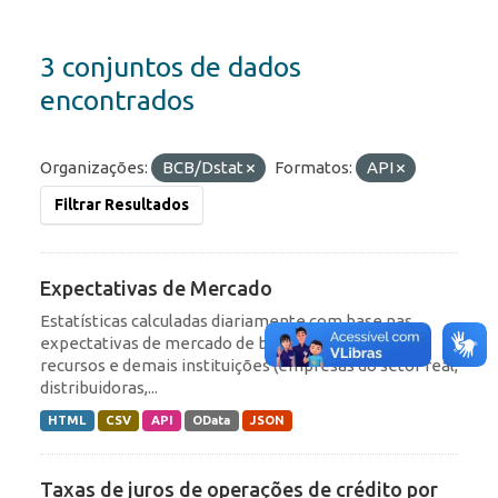
3 conjuntos de dados
encontrados
Organizações:
BCB/Dstat
Formatos:
API
Filtrar Resultados
Expectativas de Mercado
Estatísticas calculadas diariamente com base nas
expectativas de mercado de bancos, gestores de
recursos e demais instituições (empresas do setor real,
distribuidoras,...
HTML
CSV
API
OData
JSON
Taxas de juros de operações de crédito por