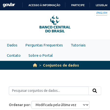
Skip to main content
ACESSO À INFORMAÇÃO
PARTICIPE
LEGISLAÇ
IR
ENGLISH
PARA
O
CONTEÚDO
Dados
Perguntas Frequentes
Tutoriais
Contato
Sobre o Portal
Conjuntos de dados
Ordenar por