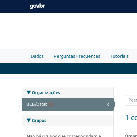
Skip to main content
Dados
Perguntas Frequentes
Tutoriais
Organizações
BCB/Dstat
x
1
1 c
Grupos
Organ
Não há Grupos que correspondam a