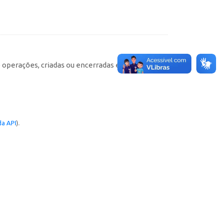
e operações, criadas ou encerradas em cada
a API
).