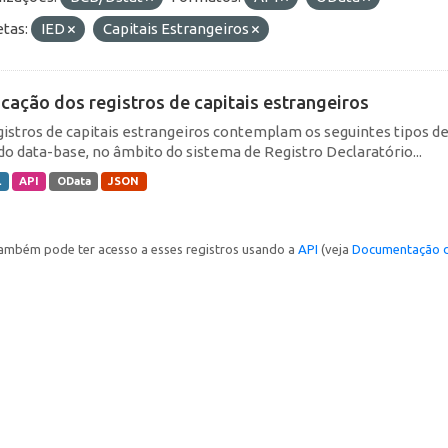
etas:
IED
Capitais Estrangeiros
icação dos registros de capitais estrangeiros
gistros de capitais estrangeiros contemplam os seguintes tipos d
do data-base, no âmbito do sistema de Registro Declaratório...
L
API
OData
JSON
ambém pode ter acesso a esses registros usando a
API
(veja
Documentação d