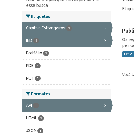
essa busca
Etiqu
Etiquetas
Capitais Estrangeiros
x
1
Publ
Os re
IED
x
1
perío
Portfólio
1
HTM
RDE
1
Você t
ROF
1
Formatos
API
x
1
HTML
1
JSON
1