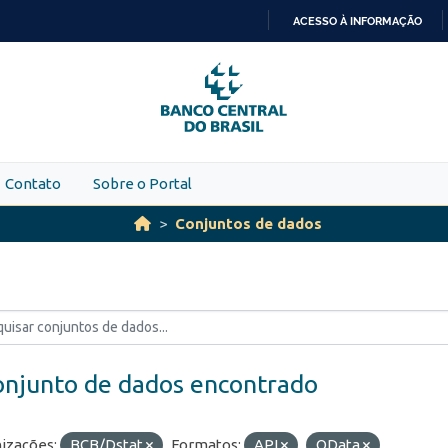
ACESSO À INFORMAÇÃO
IR
PARA
O
CONTEÚDO
Contato
Sobre o Portal
Conjuntos de dados
onjunto de dados encontrado
izações:
BCB/Dstat
Formatos:
API
OData