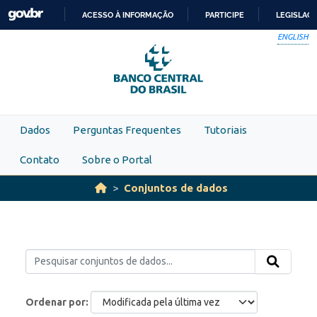
Skip to main content
ACESSO À INFORMAÇÃO
PARTICIPE
LEGISLAÇ
IR
ENGLISH
PARA
O
CONTEÚDO
Dados
Perguntas Frequentes
Tutoriais
Contato
Sobre o Portal
Conjuntos de dados
Ordenar por