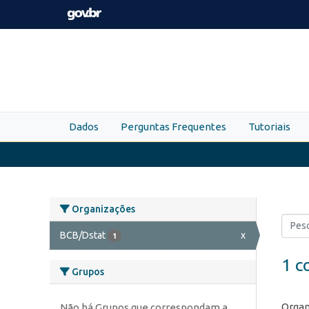
Skip to main content
Dados
Perguntas Frequentes
Tutoriais
Organizações
BCB/Dstat
x
1
1 c
Grupos
Organ
Não há Grupos que correspondam a