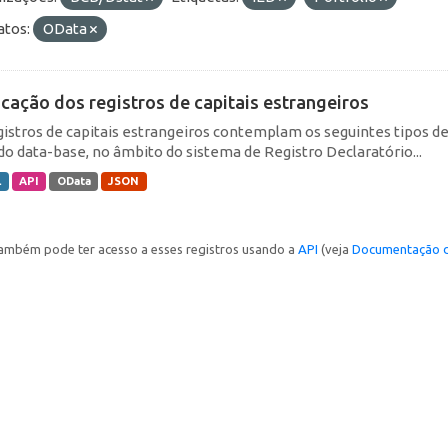
tos:
OData
icação dos registros de capitais estrangeiros
gistros de capitais estrangeiros contemplam os seguintes tipos d
do data-base, no âmbito do sistema de Registro Declaratório...
L
API
OData
JSON
ambém pode ter acesso a esses registros usando a
API
(veja
Documentação d