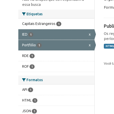
essa busca
Forma
Etiquetas
Capitais Estrangeiros
1
Publ
Os re
IED
x
1
perío
Portfólio
x
1
HTM
RDE
1
Você t
ROF
1
Formatos
API
1
HTML
1
JSON
1