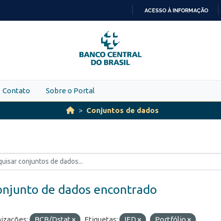
ACESSO À INFORMAÇÃO
IR
PARA
O
CONTEÚDO
Contato
Sobre o Portal
Conjuntos de dados
onjunto de dados encontrado
izações:
BCB/Dstat
Etiquetas:
IED
Portfólio