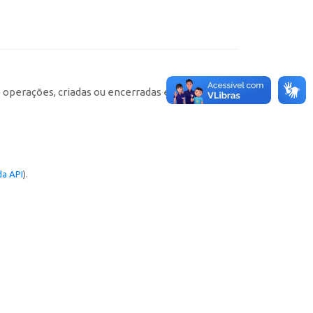
e operações, criadas ou encerradas em cada
a API
).