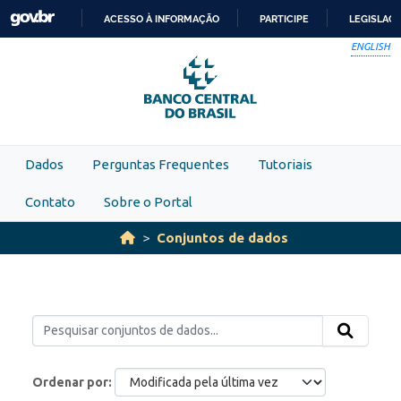
Skip to main content
ACESSO À INFORMAÇÃO
PARTICIPE
LEGISLAÇ
IR
ENGLISH
PARA
O
CONTEÚDO
Dados
Perguntas Frequentes
Tutoriais
Contato
Sobre o Portal
Conjuntos de dados
Ordenar por