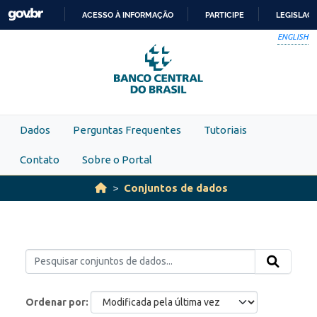
Skip to main content
ACESSO À INFORMAÇÃO
PARTICIPE
LEGISLAÇ
IR
ENGLISH
PARA
O
CONTEÚDO
Dados
Perguntas Frequentes
Tutoriais
Contato
Sobre o Portal
Conjuntos de dados
Ordenar por