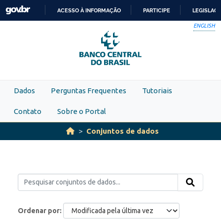
Skip to main content
ACESSO À INFORMAÇÃO
PARTICIPE
LEGISLAÇ
IR
ENGLISH
PARA
O
CONTEÚDO
Dados
Perguntas Frequentes
Tutoriais
Contato
Sobre o Portal
Conjuntos de dados
Ordenar por