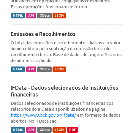
utilizados em operações conjugadas com dealers.
Essas operações funcionam de forma...
HTML
API
OData
JSON
Emissões e Recolhimentos
O total das emissões e recolhimentos diários e o valor
líquido obtido pela subtração da emissão bruta do
recolhimento bruto. Base de dados de origem: Sistema
de administração do...
HTML
API
OData
JSON
IFData - Dados selecionados de instituições
financeiras
Dados selecionados de instituições financeiras dos
relatórios do IFData disponibilizados na página
https://www3.bcb.gov.br/ifdata/
em formato de dados
abertos. No IFData são...
HTML
API
OData
JSON
PDF