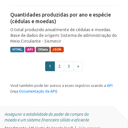
Quantidades produzidas por ano e espécie
(cédulas e moedas)
O total produzido anualmente de cédulas e moedas.
Base de dados de origem: Sistema de administração do
Meio Circulante - Sismecir
HTML
API
OData
JSON
1
2
3
»
Você também pode ter acesso a esses registros usando a
API
(veja
Documentação da API
).
Assegurar a estabilidade do poder de compra da
moeda e um sistema financeiro sólido e eficiente
Atendimento: 145 (custo de ligação local)
Fale conosco