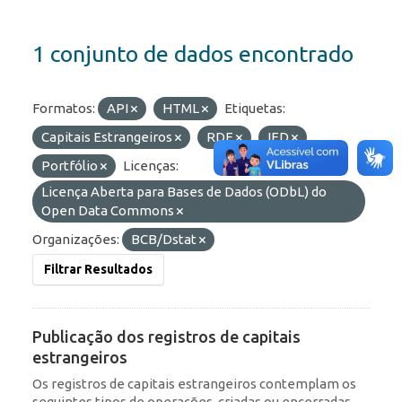
1 conjunto de dados encontrado
Formatos:
API
HTML
Etiquetas:
Capitais Estrangeiros
RDE
IED
Portfólio
Licenças:
Licença Aberta para Bases de Dados (ODbL) do
Open Data Commons
Organizações:
BCB/Dstat
Filtrar Resultados
Publicação dos registros de capitais
estrangeiros
Os registros de capitais estrangeiros contemplam os
seguintes tipos de operações, criadas ou encerradas