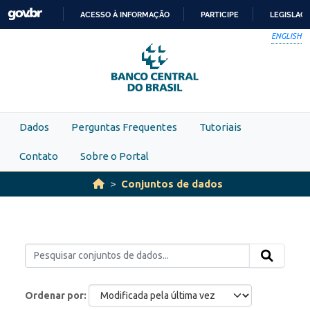
Skip to main content
ACESSO À INFORMAÇÃO
PARTICIPE
LEGISLAÇ
IR
ENGLISH
PARA
O
CONTEÚDO
Dados
Perguntas Frequentes
Tutoriais
Contato
Sobre o Portal
Conjuntos de dados
Ordenar por