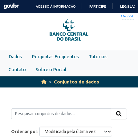
Skip to main content
ACESSO À INFORMAÇÃO
PARTICIPE
LEGISLAÇ
IR
ENGLISH
PARA
O
CONTEÚDO
Dados
Perguntas Frequentes
Tutoriais
Contato
Sobre o Portal
Conjuntos de dados
Ordenar por